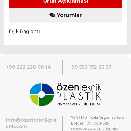
Ürün Açıklaması
Yorumlar
Eşik Bağlantı
+90 222 228 08 14
+90 553 132 95 37
75.Yıl Mah. Kobi Organize San.
info@ozenteknikpla
Bölgesi 103. Cd. No:15
stik.com
ODUNPAZARI / ESKİŞEHİR