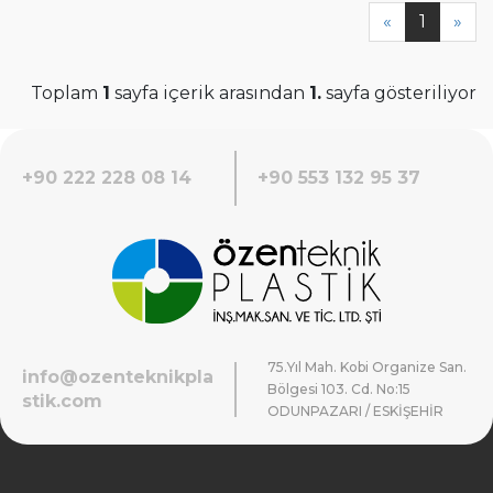
«
1
»
Toplam
1
sayfa içerik arasından
1.
sayfa gösteriliyor
+90 222 228 08 14
+90 553 132 95 37
75.Yıl Mah. Kobi Organize San.
info@ozenteknikpla
Bölgesi 103. Cd. No:15
stik.com
ODUNPAZARI / ESKİŞEHİR